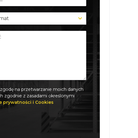
emat
zgodę na przetwarzanie moich danych
 zgodnie z zasadami określonymi
e prywatności i Cookies