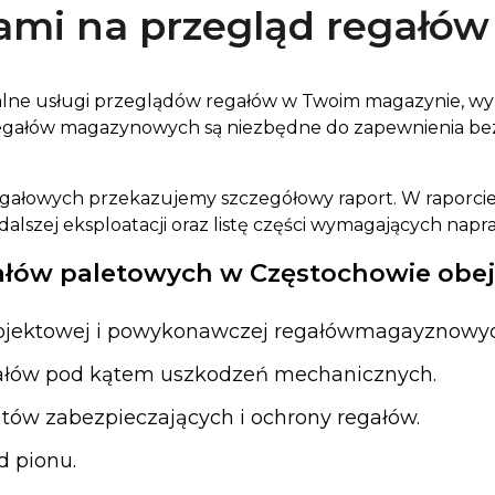
ami na przegląd regałó
nalne usługi przeglądów regałów w Twoim magazynie, 
 regałów magazynowych są niezbędne do zapewnienia b
egałowych przekazujemy szczegółowy raport. W raporcie
alszej eksploatacji oraz listę części wymagających nap
ałów paletowych w Częstochowie obejm
rojektowej i powykonawczej regałówmagayznowyc
ałów pod kątem uszkodzeń mechanicznych.
tów zabezpieczających i ochrony regałów.
d pionu.