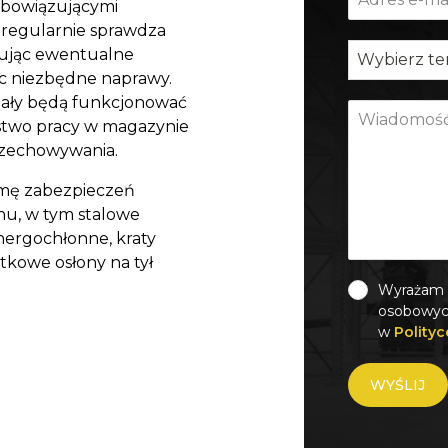
obowiązującymi
 regularnie sprawdza
kując ewentualne
Wybierz t
c niezbędne naprawy.
gały będą funkcjonować
stwo pracy w magazynie
rzechowywania.
mę zabezpieczeń
nu, w tym stalowe
energochłonne, kraty
tkowe osłony na tył
Wyrażam 
osobowych
w
Polityc
WYŚLIJ