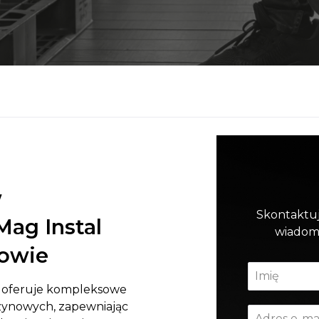
w
Skontaktuj
ag Instal
wiadomo
owie
 oferuje kompleksowe
zynowych, zapewniając